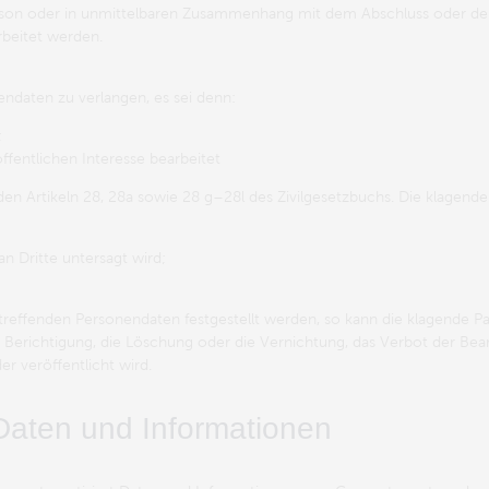
Person oder in unmittelbaren Zusammenhang mit dem Abschluss oder d
rbeitet werden.
endaten zu verlangen, es sei denn:
;
fentlichen Interesse bearbeitet
en Artikeln 28, 28a sowie 28 g–28l des Zivilgesetzbuchs. Die klagende
 Dritte untersagt wird;
etreffenden Personendaten festgestellt werden, so kann die klagende P
e Berichtigung, die Löschung oder die Vernichtung, das Verbot der Bea
er veröffentlicht wird.
Daten und Informationen