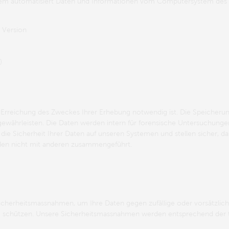
System automatisiert Daten und Informationen vom Computersystem des
 Version
)
 Erreichung des Zweckes Ihrer Erhebung notwendig ist. Die Speicherun
u gewährleisten. Die Daten werden intern für forensische Untersuchunge
die Sicherheit Ihrer Daten auf unseren Systemen und stellen sicher, 
den nicht mit anderen zusammengeführt.
icherheitsmassnahmen, um Ihre Daten gegen zufällige oder vorsätzliche
zu schützen. Unsere Sicherheitsmassnahmen werden entsprechend der t