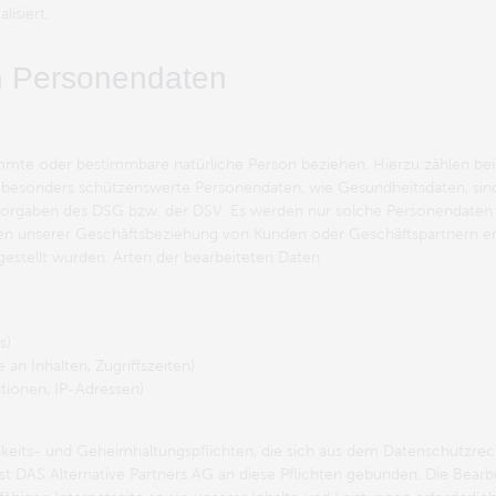
isiert.
n Personendaten
immte oder bestimmbare natürliche Person beziehen. Hierzu zählen bei
esonders schützenswerte Personendaten, wie Gesundheitsdaten, sind m
 Vorgaben des DSG bzw. der DSV. Es werden nur solche Personendaten 
hmen unserer Geschäftsbeziehung von Kunden oder Geschäftspartnern e
 gestellt wurden. Arten der bearbeiteten Daten
s)
an Inhalten, Zugriffszeiten)
tionen, IP-Adressen)
lichkeits- und Geheimhaltungspflichten, die sich aus dem Datenschutzr
 ist DAS Alternative Partners AG an diese Pflichten gebunden. Die Bea