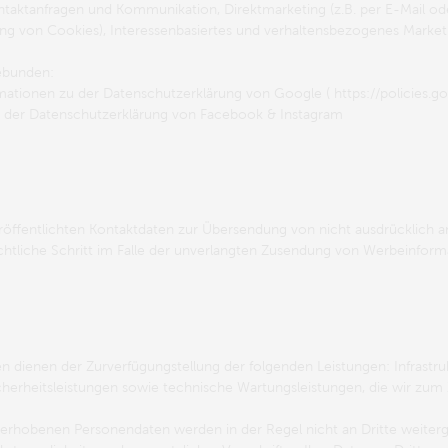
taktanfragen und Kommunikation, Direktmarketing (z.B. per E-Mail oder 
g von Cookies), Interessenbasiertes und verhaltensbezogenes Marketing,
gebunden:
ationen zu der Datenschutzerklärung von Google ( https://policies.g
 der Datenschutzerklärung von Facebook & Instagram
ffentlichten Kontaktdaten zur Übersendung von nicht ausdrücklich a
chtliche Schritt im Falle der unverlangten Zusendung von Werbeinform
ienen der Zurverfügungstellung der folgenden Leistungen: Infrastruk
cherheitsleistungen sowie technische Wartungsleistungen, die wir zum
 erhobenen Personendaten werden in der Regel nicht an Dritte weitergeg