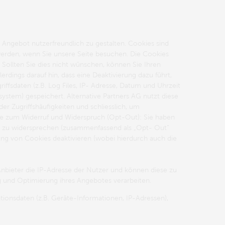
Angebot nutzerfreundlich zu gestalten. Cookies sind
 werden, wenn Sie unsere Seite besuchen. Die Cookies
Sollten Sie dies nicht wünschen, können Sie Ihren
erdings darauf hin, dass eine Deaktivierung dazu führt,
ffsdaten (z.B. Log Files, IP- Adresse, Datum und Uhrzeit
ystem) gespeichert. Alternative Partners AG nutzt diese
er Zugriffshäufigkeiten und schliesslich, um
ise zum Widerruf und Widerspruch (Opt-Out): Sie haben
ien zu widersprechen (zusammenfassend als „Opt- Out“
zung von Cookies deaktivieren (wobei hierdurch auch die
 Anbieter die IP-Adresse der Nutzer und können diese zu
 und Optimierung ihres Angebotes verarbeiten.
tionsdaten (z.B. Geräte-Informationen, IP-Adressen),