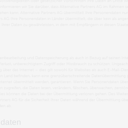
twendigkeiten oder gesetzlicher Vorschriften Ihre Daten an Dritte wei
nformieren wir Sie darüber, dass Alternative Partners AG im Rahmen sei
iehen kann. Alternative Partners AG übermittelt Ihre Personendaten n
s AG Ihre Personendaten in Länder übermittelt, die über kein als ange
hrer Daten zu gewährleisten, in dem mit Empfängern in diesen Staaten
Datenbearbeitung und Datenspeicherung als auch in Bezug auf seinen In
Verlust, unberechtigtem Zugriff oder Missbrauch zu schützen. Ungea
 über das Internet – dies gilt sowohl für Websites als auch E-Mail-Die
n Land befinden, kann eine grenzüberschreitende Datenübermittlung g
 Internet übermittelt werden, garantieren. Wenn Sie Personendaten übe
nen zugreifen, die Daten lesen, verändern, fälschen, überwachen, zers
s können die Daten bei der Übermittlung verloren gehen. Des Weiter
rtners AG für die Sicherheit Ihrer Daten während der Übermittlung ü
den ab.
ndaten