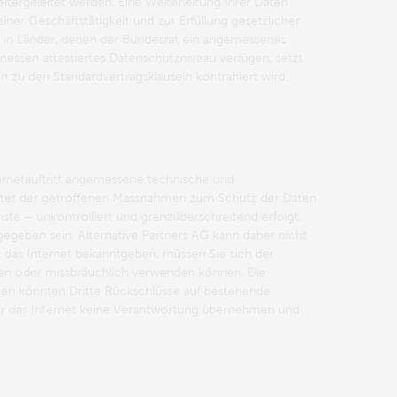
tergeleitet werden. Eine Weiterleitung Ihrer Daten
ner Geschäftstätigkeit und zur Erfüllung gesetzlicher
ur in Länder, denen der Bundesrat ein angemessenes
messen attestiertes Datenschutzniveau verfügen, setzt
 zu den Standardvertragsklauseln kontrahiert wird.
ternetauftritt angemessene technische und
chtet der getroffenen Massnahmen zum Schutz der Daten
nste – unkontrolliert und grenzüberschreitend erfolgt.
egeben sein. Alternative Partners AG kann daher nicht
r das Internet bekanntgeben, müssen Sie sich der
tören oder missbräuchlich verwenden können. Die
en könnten Dritte Rückschlüsse auf bestehende
ber das Internet keine Verantwortung übernehmen und