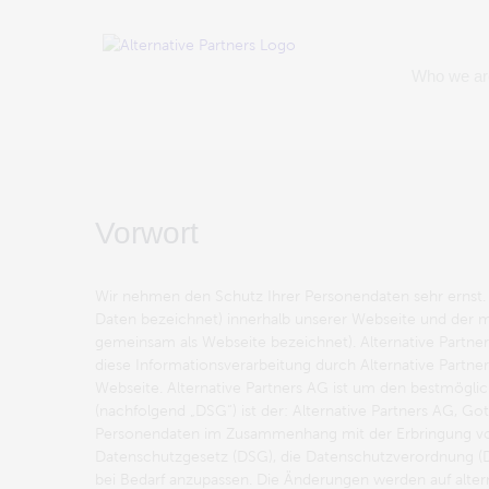
Zum
Inhalt
springen
Who we ar
Vorwort
Wir nehmen den Schutz Ihrer Personendaten sehr ernst. 
Daten bezeichnet) innerhalb unserer Webseite und der m
gemeinsam als Webseite bezeichnet). Alternative Partner
diese Informationsverarbeitung durch Alternative Part
Webseite. Alternative Partners AG ist um den bestmögl
(nachfolgend „DSG“) ist der: Alternative Partners AG, G
Personendaten im Zusammenhang mit der Erbringung von D
Datenschutzgesetz (DSG), die Datenschutzverordnung (DSV
bei Bedarf anzupassen. Die Änderungen werden auf altern