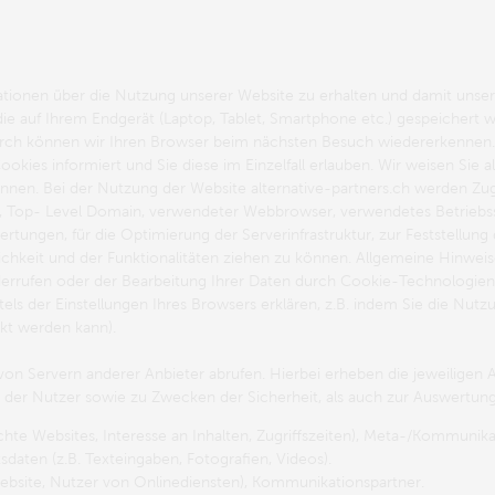
ionen über die Nutzung unserer Website zu erhalten und damit unser 
d die auf Ihrem Endgerät (Laptop, Tablet, Smartphone etc.) gespeichert
durch können wir Ihren Browser beim nächsten Besuch wiedererkennen. 
kies informiert und Sie diese im Einzelfall erlauben. Wir weisen Sie all
nnen. Bei der Nutzung der Website alternative-partners.ch werden Zugri
us, Top- Level Domain, verwendeter Webbrowser, verwendetes Betriebss
tungen, für die Optimierung der Serverinfrastruktur, zur Feststellung d
ichkeit und der Funktionalitäten ziehen zu können. Allgemeine Hinwe
u widerrufen oder der Bearbeitung Ihrer Daten durch Cookie-Technolog
els der Einstellungen Ihres Browsers erklären, z.B. indem Sie die Nut
kt werden kann).
 von Servern anderer Anbieter abrufen. Hierbei erheben die jeweiligen
der Nutzer sowie zu Zwecken der Sicherheit, als auch zur Auswertung
hte Websites, Interesse an Inhalten, Zugriffszeiten), Meta-/Kommunika
sdaten (z.B. Texteingaben, Fotografien, Videos).
ebsite, Nutzer von Onlinediensten), Kommunikationspartner.