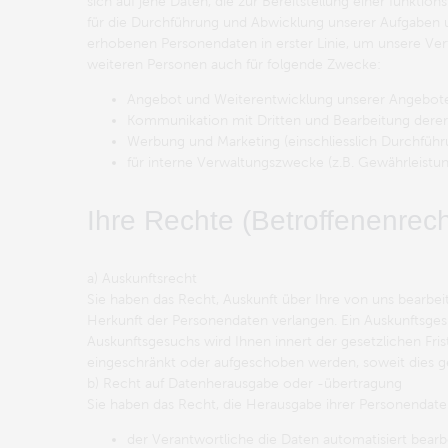
sich auf jene Daten, die zur Bereitstellung einer funkti
für die Durchführung und Abwicklung unserer Aufgaben und
erhobenen Personendaten in erster Linie, um unsere Ver
weiteren Personen auch für folgende Zwecke:
Angebot und Weiterentwicklung unserer Angebote,
Kommunikation mit Dritten und Bearbeitung derer A
Werbung und Marketing (einschliesslich Durchführ
für interne Verwaltungszwecke (z.B. Gewährleistun
Ihre Rechte (Betroffenenrech
a) Auskunftsrecht
Sie haben das Recht, Auskunft über Ihre von uns bearb
Herkunft der Personendaten verlangen. Ein Auskunftsgesu
Auskunftsgesuchs wird Ihnen innert der gesetzlichen Fri
eingeschränkt oder aufgeschoben werden, soweit dies ge
b) Recht auf Datenherausgabe oder -übertragung
Sie haben das Recht, die Herausgabe ihrer Personendat
der Verantwortliche die Daten automatisiert bearb