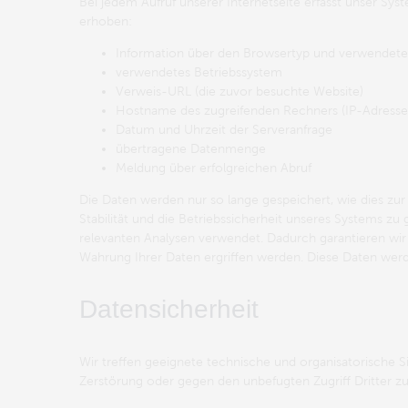
Bei jedem Aufruf unserer Internetseite erfasst unser 
erhoben:
Information über den Browsertyp und verwendete
verwendetes Betriebssystem
Verweis-URL (die zuvor besuchte Website)
Hostname des zugreifenden Rechners (IP-Adresse
Datum und Uhrzeit der Serveranfrage
übertragene Datenmenge
Meldung über erfolgreichen Abruf
Die Daten werden nur so lange gespeichert, wie dies zur
Stabilität und die Betriebssicherheit unseres Systems z
relevanten Analysen verwendet. Dadurch garantieren wir 
Wahrung Ihrer Daten ergriffen werden. Diese Daten wer
Datensicherheit
Wir treffen geeignete technische und organisatorische S
Zerstörung oder gegen den unbefugten Zugriff Dritter 