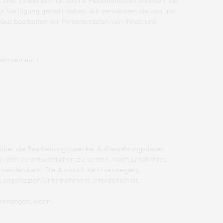
ich sind. Es werden nur solche Personendaten erhoben, die
zur Verfügung gestellt haben. Wir verwenden die von uns
inaus bearbeiten wir Personendaten von Ihnen und
nehmen etc.)
t über die Bearbeitungszwecke, Aufbewahrungsdauer,
n den Verantwortlichen zu richten. Nach Erhalt Ihres
t werden kann. Die Auskunft kann verweigert,
angefragten Unternehmens erforderlich ist.
 verlangen, wenn