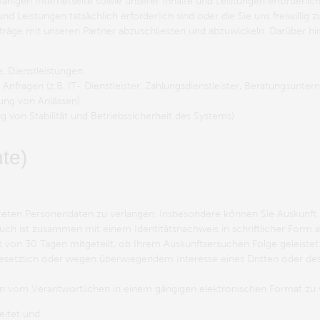
onsfähigen Internetseite sowie unserer Inhalte und Leistungen erforderl
 Leistungen tatsächlich erforderlich sind oder die Sie uns freiwillig 
träge mit unseren Partner abzuschliessen und abzuwickeln. Darüber h
 Dienstleistungen.
nfragen (z.B. IT- Dienstleister, Zahlungsdienstleister, Beratungsunter
ung von Anlässen)
g von Stabilität und Betriebssicherheit des Systems)
te)
eiteten Personendaten zu verlangen. Insbesondere können Sie Auskunf
ch ist zusammen mit einem Identitätsnachweis in schriftlicher Form a
st von 30 Tagen mitgeteilt, ob Ihrem Auskunftsersuchen Folge geleiste
setzlich oder wegen überwiegendem Interesse eines Dritten oder des 
en vom Verantwortlichen in einem gängigen elektronischen Format zu
eitet und