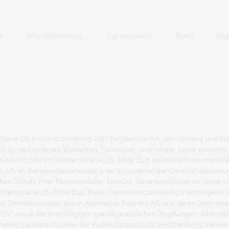
e
Why Alternatives
Our approach
Team
Mus
Diese Datenschutzerklärung klärt Sie über die Art, den Umfang und Z
it ihr verbundenen Webseiten, Funktionen und Inhalte sowie externen
s AG mit Sitz in Gotthardstrasse 26, 6300 Zug, bearbeitet Information
ners AG im Rahmen bestehender oder anzubahnender Geschäftsbeziehung
ichen Schutz Ihrer Personendaten bemüht. Verantwortlicher im Sinne 
otthardstrasse 26, 6300 Zug. Diese Datenschutzerklärung (nachfolgend „
ienstleistungen durch Alternative Partners AG und deren Internetauft
) sowie die einschlägigen spezialgesetzlichen Regelungen. Alternative
ative-partners.ch unter der Rubrik Datenschutz veröffentlicht, Sie wer